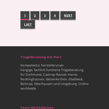
1
2
3
4
NEXT
LAST
Trageberatung mit Herz
Kompetente, herstellerunab-
hängige, fachlich fundierte Trageberatung
für Dortmund, Castrop-Rauxel, Herne,
Recklinghausen, Gelsenkirchen, Gladbeck,
Bottrop, Oberhausen und Umgebung. Online
worldwide
Team Nesthäkchen