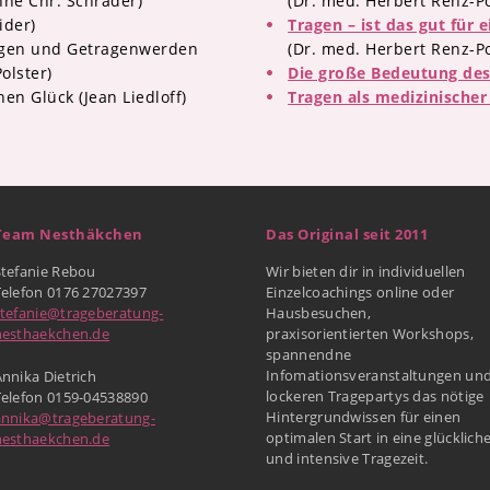
nne Chr. Schrader)
(Dr. med. Herbert Renz-Po
ider)
Tragen – ist das gut für 
gen und Getragenwerden
(Dr. med. Herbert Renz-Po
olster)
Die große Bedeutung de
en Glück (Jean Liedloff)
Tragen als medizinischer
Team Nesthäkchen
Das Original seit 2011
Stefanie Rebou
Wir bieten dir in individuellen
Telefon 0176 27027397
Einzelcoachings online oder
stefanie@trageberatung-
Hausbesuchen,
nesthaekchen.de
praxisorientierten Workshops,
spannendne
Infomationsveranstaltungen un
nnika Dietrich
lockeren Tragepartys das nötige
Telefon 0159-04538890
Hintergrundwissen für einen
annika@trageberatung-
optimalen Start in eine glücklich
nesthaekchen.de
und intensive Tragezeit.