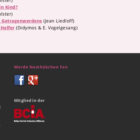
lster)
ein Kind?
lster)
s Getragenwerdens
(Jean Liedloff)
 Helfer
(Didymos & E. Vogelgesang)
Werde Nesthäkchen Fan
Mitglied in der
d
e