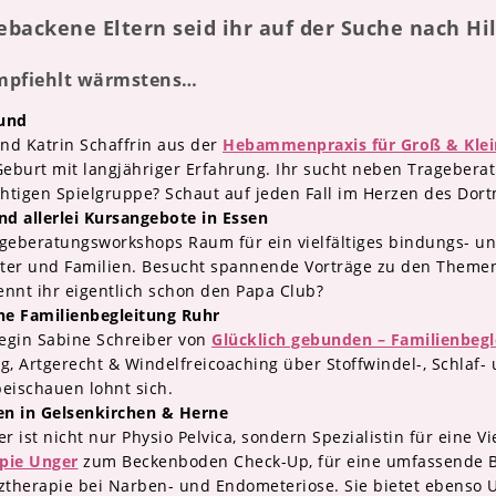
ebackene Eltern seid ihr auf der Suche nach H
mpfiehlt wärmstens…
und
d Katrin Schaffrin aus der
Hebammenpraxis für Groß & Klei
eburt mit langjähriger Erfahrung. Ihr sucht neben Trageber
tigen Spielgruppe? Schaut auf jeden Fall im Herzen des Dort
d allerlei Kursangebote in Essen
geberatungsworkshops Raum für ein vielfältiges bindungs- un
ter und Familien. Besucht spannende Vorträge zu den Themen 
ennt ihr eigentlich schon den Papa Club?
che Familienbegleitung Ruhr
legin Sabine Schreiber von
Glücklich gebunden – Familienbegl
ng, Artgerecht & Windelfreicoaching über Stoffwindel-, Schlaf-
eischauen lohnt sich.
uen in Gelsenkirchen & Herne
r ist nicht nur Physio Pelvica, sondern Spezialistin für eine 
pie Unger
zum Beckenboden Check-Up, für eine umfassende Be
therapie bei Narben- und Endometeriose. Sie bietet ebenso U