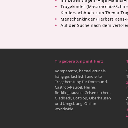
Ins Leben tragen (Anja Manns/A
Tragekinder (Masaracchia/Schne
Kindersachbuch zum Thema Tra
Menschenkinder (Herbert Renz-P
Auf der Suche nach dem verloren
Trageberatung mit Herz
Kompetente, herstellerunab-
hängige, fachlich fundierte
Trageberatung für Dortmund,
Castrop-Rauxel, Herne,
Recklinghausen, Gelsenkirchen,
Gladbeck, Bottrop, Oberhausen
A
und Umgebung. Online
worldwide