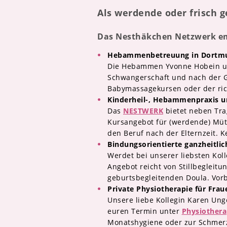
Als werdende oder frisch g
Das Nesthäkchen Netzwerk e
Hebammenbetreuung in Dortm
Die Hebammen Yvonne Hobein un
Schwangerschaft und nach der G
Babymassagekursen oder der rich
Kinderheil-, Hebammenpraxis un
Das
NESTWERK
bietet neben Tra
Kursangebot für (werdende) Müt
den Beruf nach der Elternzeit. K
Bindungsorientierte ganzheitli
Werdet bei unserer liebsten Kol
Angebot reicht von Stillbegleitu
geburtsbegleitenden Doula. Vorb
Private Physiotherapie für Fra
Unsere liebe Kollegin Karen Unge
euren Termin unter
Physiothera
Monatshygiene oder zur Schmerz