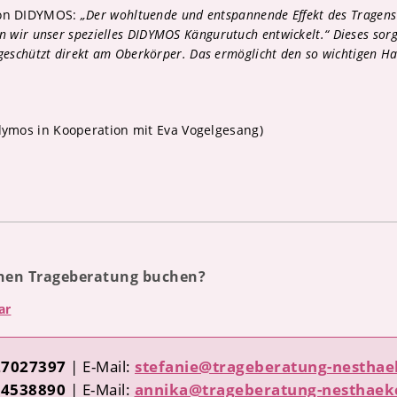
von DIDYMOS:
„Der wohltuende und entspannende Effekt des Tragens 
 wir unser spezielles DIDYMOS Kängurutuch entwickelt.“ Dieses sorg
d geschützt direkt am Oberkörper. Das ermöglicht den so wichtigen H
ymos in Kooperation mit Eva Vogelgesang)
nen Trageberatung buchen?
ar
27027397
| E-Mail:
stefanie@trageberatung-nestha
04538890
| E-Mail:
annika@trageberatung-nesthaek