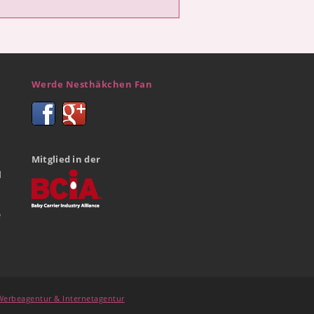
Werde Nesthäkchen Fan
Mitglied in der
d
e
erbeagentur & Internetagentur