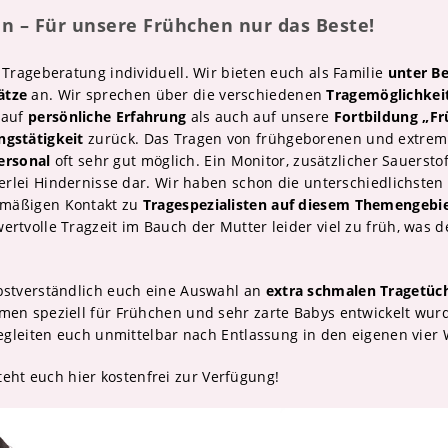
n – Für unsere Frühchen nur das Beste!
 Trageberatung individuell. Wir bieten euch als Familie
unter B
ätze
an. Wir sprechen über die verschiedenen
Tragemöglichkei
 auf
persönliche Erfahrung
als auch auf unsere
Fortbildung „Fr
ngstätigkeit
zurück. Das Tragen von frühgeborenen und extrem 
ersonal
oft sehr gut möglich. Ein Monitor, zusätzlicher Sauersto
inerlei Hindernisse dar. Wir haben schon die unterschiedlichste
elmäßigen Kontakt zu
Tragespezialisten auf diesem Themengebi
ertvolle Tragzeit im Bauch der Mutter leider viel zu früh, was
lbstverständlich euch eine Auswahl an
extra schmalen Tragetüch
rmen speziell für Frühchen und sehr zarte Babys entwickelt wu
 begleiten euch unmittelbar nach Entlassung in den eigenen vier
eht euch hier kostenfrei zur Verfügung!