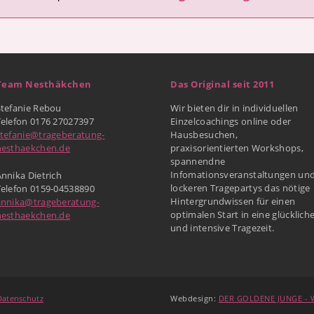
Team Nesthäkchen
Das Original seit 2011
Stefanie Rebou
Wir bieten dir in individuellen
Telefon 0176 27027397
Einzelcoachings online oder
stefanie@trageberatung-
Hausbesuchen,
nesthaekchen.de
praxisorientierten Workshops,
spannendne
Infomationsveranstaltungen un
nnika Dietrich
lockeren Tragepartys das nötige
Telefon 0159-04538890
Hintergrundwissen für einen
annika@trageberatung-
optimalen Start in eine glücklich
nesthaekchen.de
und intensive Tragezeit.
Datenschutz
Webdesign:
DER GOLDENE JUNGE - W