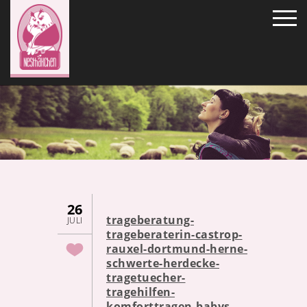
26
trageberatung-
JULI
trageberaterin-castrop-
rauxel-dortmund-herne-
schwerte-herdecke-
tragetuecher-
tragehilfen-
komforttragen-babys-