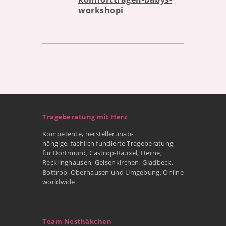
workshopi
Trageberatung mit Herz
Kompetente, herstellerunab-
hängige, fachlich fundierte Trageberatung
für Dortmund, Castrop-Rauxel, Herne,
Recklinghausen, Gelsenkirchen, Gladbeck,
Bottrop, Oberhausen und Umgebung. Online
worldwide
Team Nesthäkchen