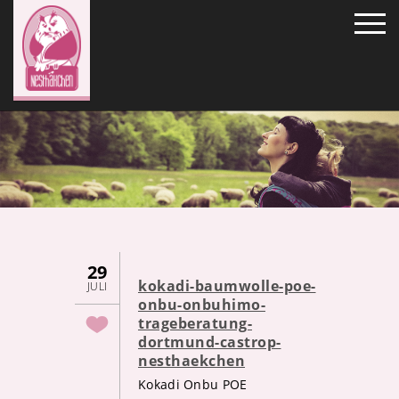
29
kokadi-baumwolle-poe-
JULI
onbu-onbuhimo-
trageberatung-
dortmund-castrop-
nesthaekchen
Kokadi Onbu POE