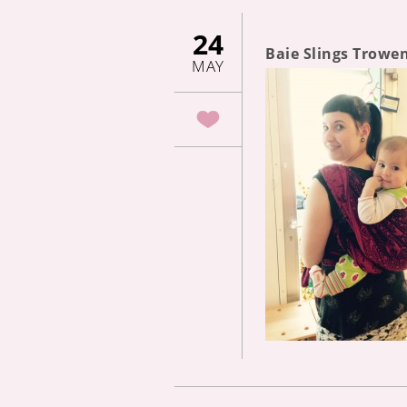
24
Baie Slings Trowe
MAY