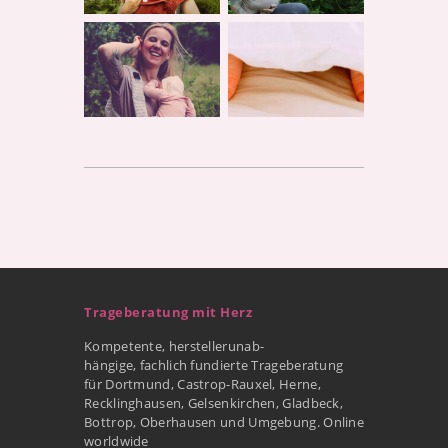
Trageberatung mit Herz
Kompetente, herstellerunab-
hängige, fachlich fundierte Trageberatung
für Dortmund, Castrop-Rauxel, Herne,
Recklinghausen, Gelsenkirchen, Gladbeck,
Bottrop, Oberhausen und Umgebung. Online
worldwide