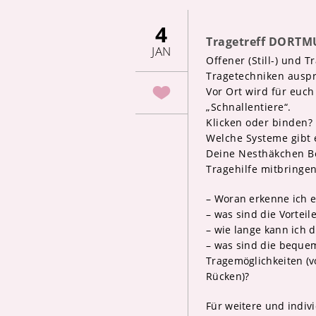
4
Tragetreff DORTM
JAN
Offener (Still-) und 
Tragetechniken auspr
Vor Ort wird für euc
„Schnallentiere“.
Klicken oder binden? 
Welche Systeme gibt 
Deine Nesthäkchen Be
Tragehilfe mitbringen
– Woran erkenne ich e
– was sind die Vorteil
– wie lange kann ich 
– was sind die bequ
Tragemöglichkeiten (
Rücken)?
Für weitere und indiv