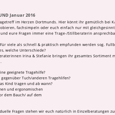
UND Januar 2016
Tragetreff im Herzen Dortmunds. Hier könnt ihr gemütlich bei K
obieren, fachsimpeln oder euch einfach nur mit gleichgesin
h und eure Fragen immer eine Trage-/Stillberaterin ansprechb
Für viele als schnell & praktisch empfunden werden sog. Full
es, welche Unterschiede?
raterinnen Irina & Stefanie bringen ihr gesamtes Sortiment m
.
ine geeignete Tragehilfe?
e gege
nüber Tuch/anderen Tragehlifen?
das Kind tragen und ab wann?
emen und ergonomischen
vor dem Bauch/ auf dem
iduelle Fragen stehen wir euch natürlich in Einzelberatungen zu