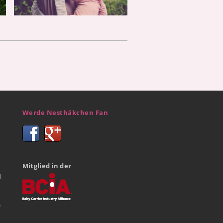
Werde Nesthäkchen Fan
Mitglied in der
d
e