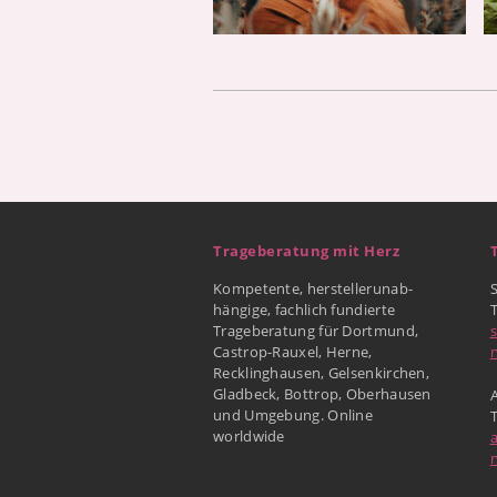
Trageberatung mit Herz
Kompetente, herstellerunab-
hängige, fachlich fundierte
Trageberatung für Dortmund,
Castrop-Rauxel, Herne,
Recklinghausen, Gelsenkirchen,
Gladbeck, Bottrop, Oberhausen
A
und Umgebung. Online
worldwide