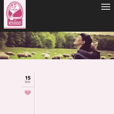
15
MAI