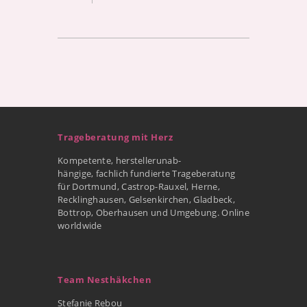
Trageberatung mit Herz
Kompetente, herstellerunab-
hängige, fachlich fundierte Trageberatung
für Dortmund, Castrop-Rauxel, Herne,
Recklinghausen, Gelsenkirchen, Gladbeck,
Bottrop, Oberhausen und Umgebung. Online
worldwide
Team Nesthäkchen
Stefanie Rebou