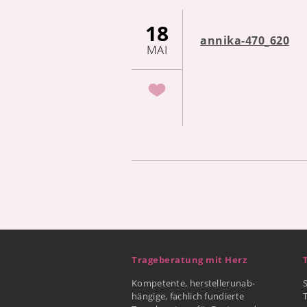
18
annika-470_620
MAI
Trageberatung mit Herz
Kompetente, herstellerunab-
hängige, fachlich fundierte