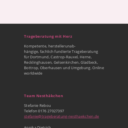
Trageberatung mit Herz
Kompetente, herstellerunab-
hängige, fachlich fundierte Trageberatung
für Dortmund, Castrop-Rauxel, Herne,
Recklinghausen, Gelsenkirchen, Gladbeck,
Bottrop, Oberhausen und Umgebung. Online
worldwide
Team Nesthäkchen
Stefanie Rebou
Telefon 0176 27027397
stefanie@trageberatung-nesthaekchen.de
Annika Dietrich