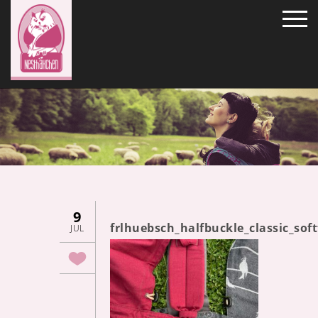
9
frlhuebsch_halfbuckle_classic_sof
JUL