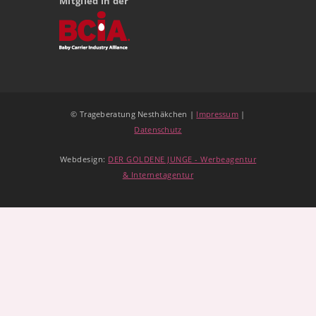
Mitglied in der
© Trageberatung Nesthäkchen |
Impressum
|
Datenschutz
Webdesign:
DER GOLDENE JUNGE - Werbeagentur
& Internetagentur