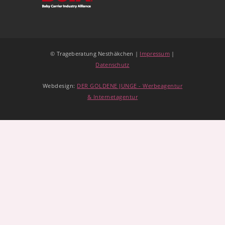
© Trageberatung Nesthäkchen |
Impressum
|
Datenschutz
Webdesign:
DER GOLDENE JUNGE - Werbeagentur
& Internetagentur