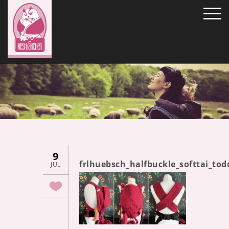
9
frlhuebsch_halfbuckle_softtai_to
JUL