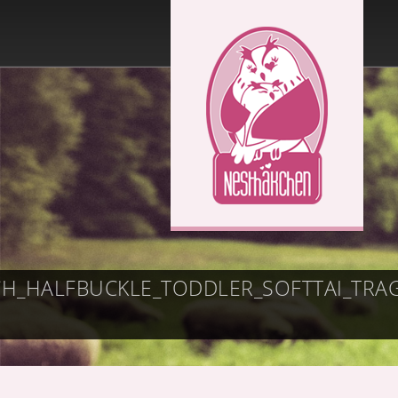
CH_HALFBUCKLE_TODDLER_SOFTTAI_T