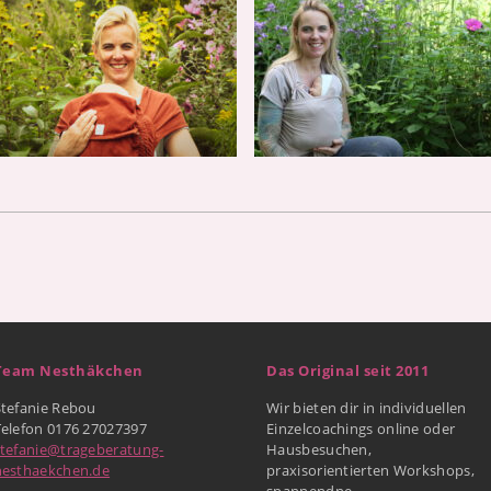
Team Nesthäkchen
Das Original seit 2011
Stefanie Rebou
Wir bieten dir in individuellen
Telefon 0176 27027397
Einzelcoachings online oder
stefanie@trageberatung-
Hausbesuchen,
nesthaekchen.de
praxisorientierten Workshops,