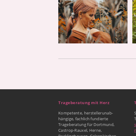
Trageberatung mit Herz
Kompetente, herstellerunab-
hängige, fachlich fundierte
Trageberatung für Dortmund,
Castrop-Rauxel, Herne,