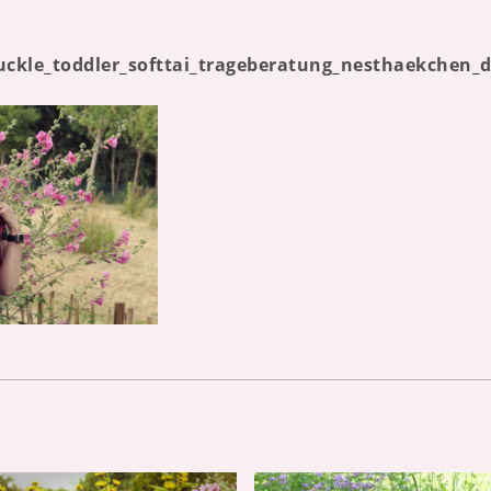
buckle_toddler_softtai_trageberatung_nesthaekche