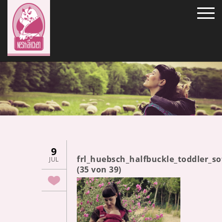
9
frl_huebsch_halfbuckle_toddler_
JUL
(35 von 39)