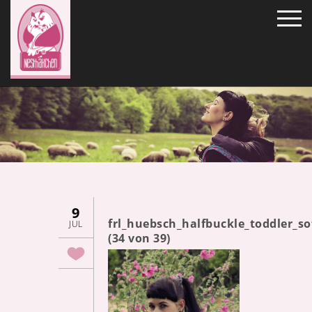
9
frl_huebsch_halfbuckle_toddler_
JUL
(34 von 39)