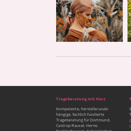
Trageberatung mit Herz
Kompetente, herstellerunab-
hängige, fachlich fundierte
Trageberatung für Dortmund,
Castrop-Rauxel, Herne,