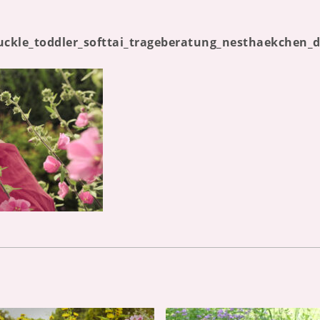
buckle_toddler_softtai_trageberatung_nesthaekche