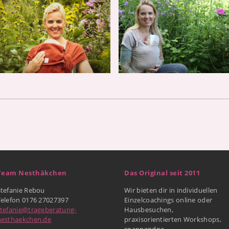
Team Nesthäkchen
Das Original seit 2011
Stefanie Rebou
Wir bieten dir in individuellen
Telefon 0176 27027397
Einzelcoachings online oder
stefanie@trageberatung-
Hausbesuchen,
nesthaekchen.de
praxisorientierten Workshops,