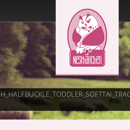
CH_HALFBUCKLE_TODDLER_SOFTTAI_T