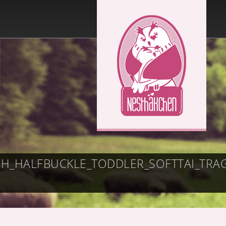
CH_HALFBUCKLE_TODDLER_SOFTTAI_T