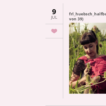
9
frl_huebsch_half
JUL
von 39)