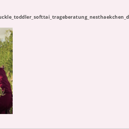
buckle_toddler_softtai_trageberatung_nesthaekchen