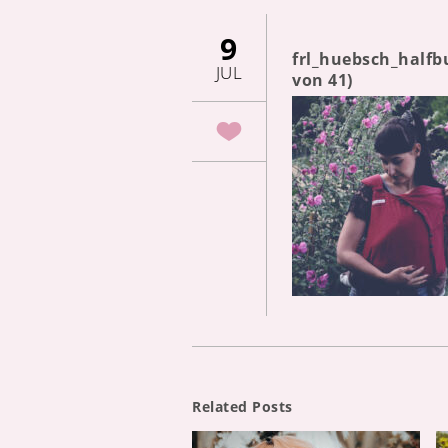
9
frl_huebsch_halfb
JUL
von 41)
Related Posts