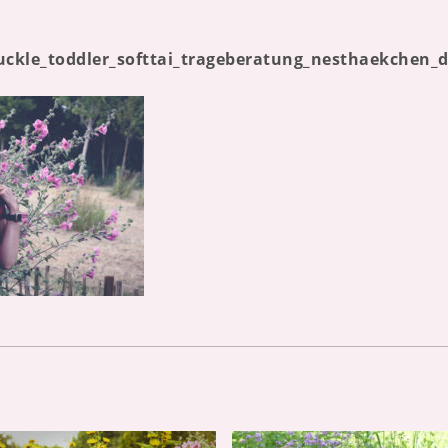
uckle_toddler_softtai_trageberatung_nesthaekchen