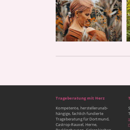
Trageberatung mit Herz
Kompetente, herstellerunab-
hängige, fachlich fundierte
Trageberatung für Dortmund,
Castrop-Rauxel, Herne,