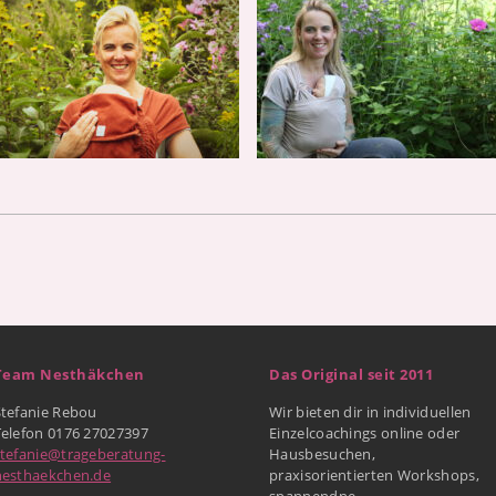
Team Nesthäkchen
Das Original seit 2011
Stefanie Rebou
Wir bieten dir in individuellen
Telefon 0176 27027397
Einzelcoachings online oder
stefanie@trageberatung-
Hausbesuchen,
nesthaekchen.de
praxisorientierten Workshops,