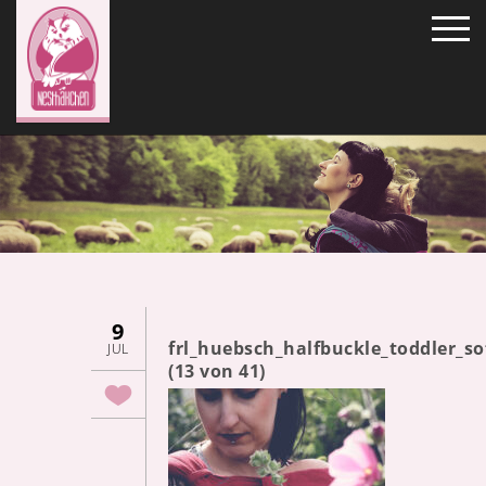
9
frl_huebsch_halfbuckle_toddler_
JUL
(13 von 41)