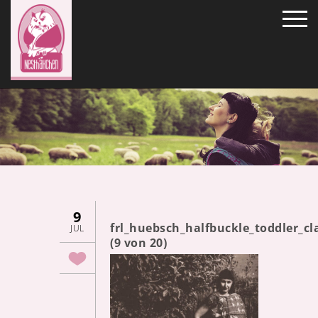
9
frl_huebsch_halfbuckle_toddler_
JUL
(9 von 20)