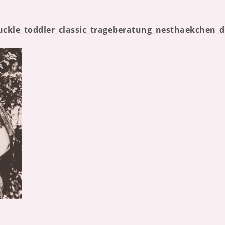
uckle_toddler_classic_trageberatung_nesthaekchen_