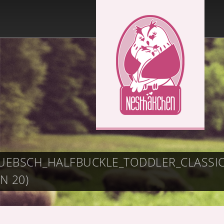
UEBSCH_HALFBUCKLE_TODDLER_CLASS
N 20)