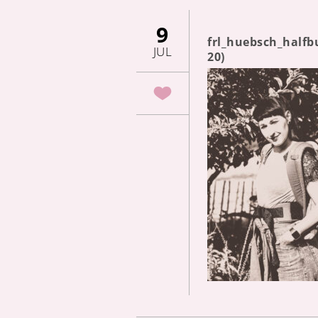
9
frl_huebsch_halfb
JUL
20)