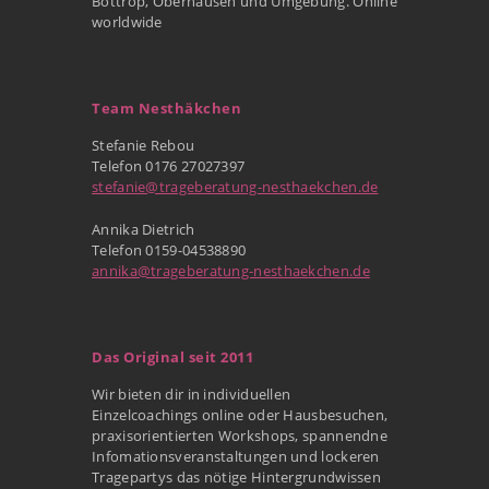
Bottrop, Oberhausen und Umgebung. Online
worldwide
Team Nesthäkchen
Stefanie Rebou
Telefon 0176 27027397
stefanie@trageberatung-nesthaekchen.de
Annika Dietrich
Telefon 0159-04538890
annika@trageberatung-nesthaekchen.de
Das Original seit 2011
Wir bieten dir in individuellen
Einzelcoachings online oder Hausbesuchen,
praxisorientierten Workshops, spannendne
Infomationsveranstaltungen und lockeren
Tragepartys das nötige Hintergrundwissen