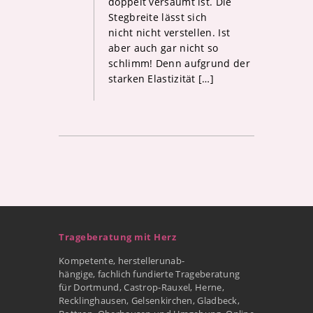
doppelt versäumt ist. Die
Stegbreite lässt sich
nicht nicht verstellen. Ist
aber auch gar nicht so
schlimm! Denn aufgrund der
starken Elastizität […]
Trageberatung mit Herz
Kompetente, herstellerunab-
hängige, fachlich fundierte Trageberatung
für Dortmund, Castrop-Rauxel, Herne,
Recklinghausen, Gelsenkirchen, Gladbeck,