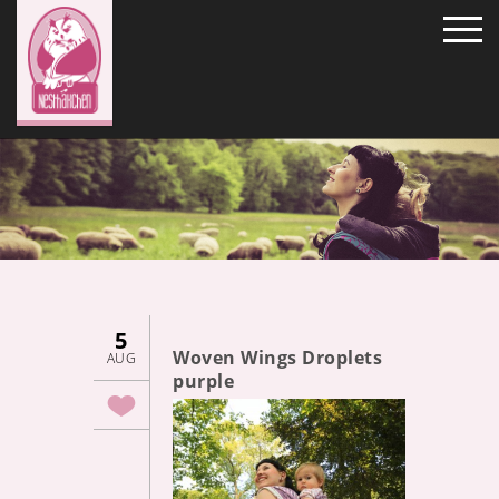
5
Woven Wings Droplets
AUG
purple