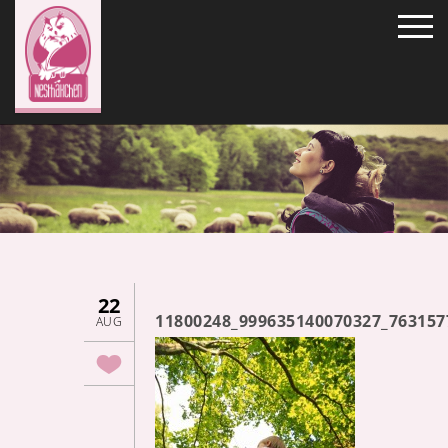
22
11800248_999635140070327_763157
AUG