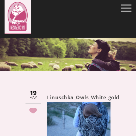
19
Linuschka_Owls_White_gold
MAY