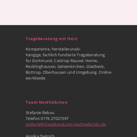
Trageberatung mit Herz
Kompetente, herstellerunab-
hängige, fachlich fundierte Trageberatung
für Dortmund, Castrop-Rauxel, Herne,
Recklinghausen, Gelsenkirchen, Gladbeck,
Bottrop, Oberhausen und Umgebung. Online
worldwide
Team Nesthäkchen
Stefanie Rebou
Telefon 0176 27027397
stefanie@trageberatung-nesthaekchen.de
Annika Dietrich