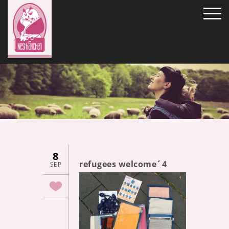
8
refugees welcome´4
SEP