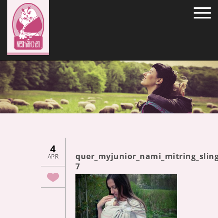
4
quer_myjunior_nami_mitring_sling
APR
7