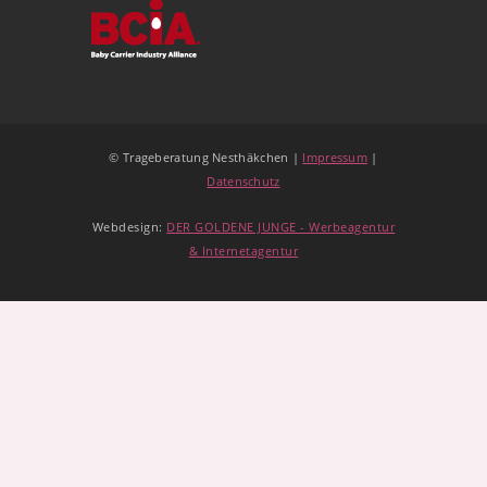
© Trageberatung Nesthäkchen |
Impressum
|
Datenschutz
Webdesign:
DER GOLDENE JUNGE - Werbeagentur
& Internetagentur