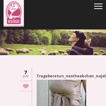
7
Trageberatun_nesthaekchen_naje
JUN