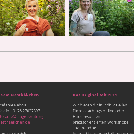
Team Nesthäkchen
Das Original seit 2011
Stefanie Rebou
Wir bieten dir in individuellen
Telefon 0176 27027397
Einzelcoachings online oder
stefanie@trageberatung-
Hausbesuchen,
nesthaekchen.de
praxisorientierten Workshops,
spannendne
Infomationsveranstaltungen un
nnika Dietrich