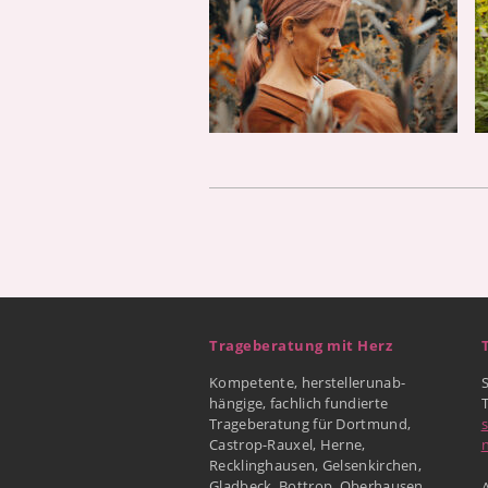
Trageberatung mit Herz
Kompetente, herstellerunab-
hängige, fachlich fundierte
Trageberatung für Dortmund,
Castrop-Rauxel, Herne,
Recklinghausen, Gelsenkirchen,
Gladbeck, Bottrop, Oberhausen
A