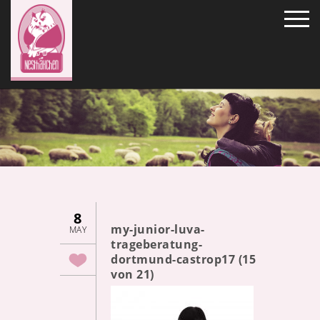
8
my-junior-luva-
MAY
trageberatung-
dortmund-castrop17 (15
von 21)