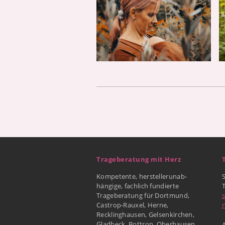
Trageberatung mit Herz
Kompetente, herstellerunab-
hängige, fachlich fundierte
Trageberatung für Dortmund,
Castrop-Rauxel, Herne,
Recklinghausen, Gelsenkirchen,
Gladbeck, Bottrop, Oberhausen
A