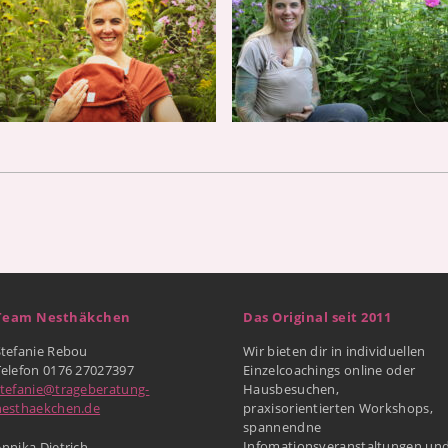
Team Nesthäkchen
Das Original seit 2011
Stefanie Rebou
Wir bieten dir in individuellen
Telefon 0176 27027397
Einzelcoachings online oder
stefanie@trageberatung-
Hausbesuchen,
nesthaekchen.de
praxisorientierten Workshops,
spannendne
Infomationsveranstaltungen un
nnika Dietrich