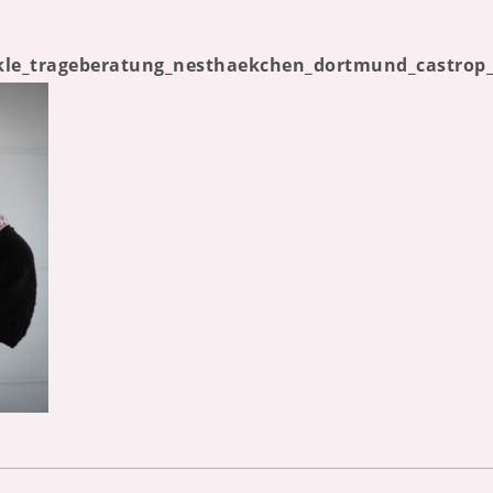
ckle_trageberatung_nesthaekchen_dortmund_castrop_