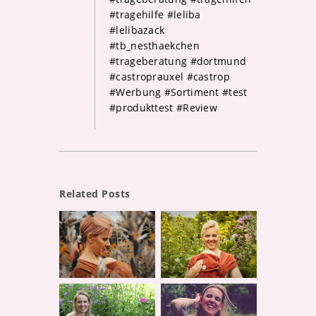
#tragehilfe #leliba
#lelibazack
#tb_nesthaekchen
#trageberatung #dortmund
#castroprauxel #castrop
#Werbung #Sortiment #test
#produkttest #Review
Related Posts