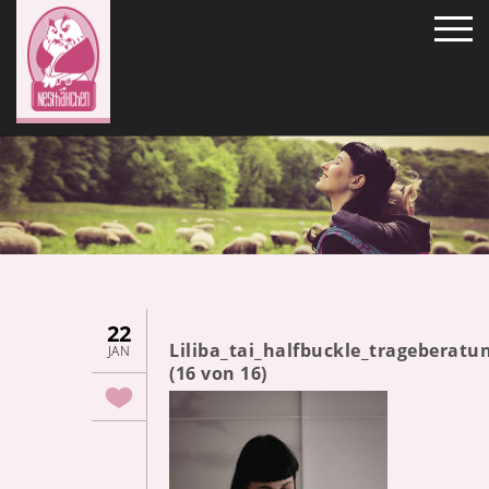
22
Liliba_tai_halfbuckle_tragebera
JAN
(16 von 16)