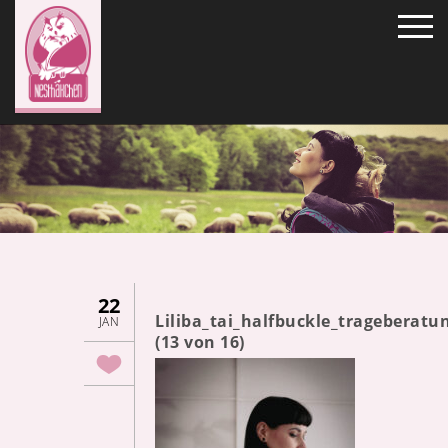
22
Liliba_tai_halfbuckle_tragebera
JAN
(13 von 16)