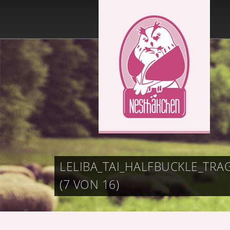
LELIBA_TAI_HALFBUCKLE_T
(7 VON 16)