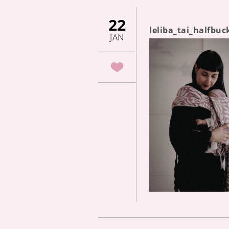
22
leliba_tai_halfbu
JAN