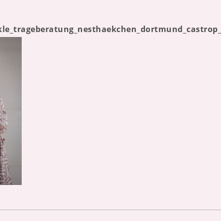
ckle_trageberatung_nesthaekchen_dortmund_castrop_