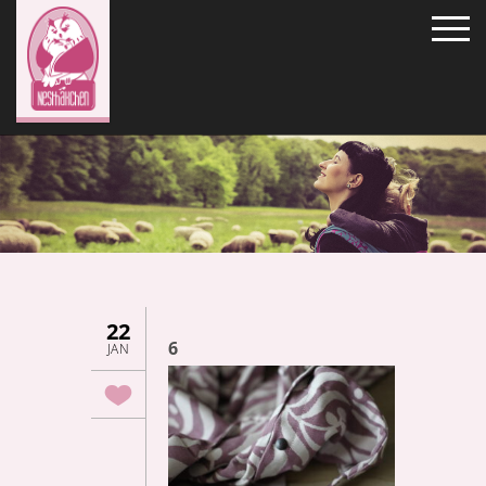
22
6
JAN