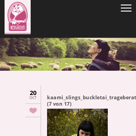
20
kaami_slings_buckletai_trageber
OCT
(7 von 17)