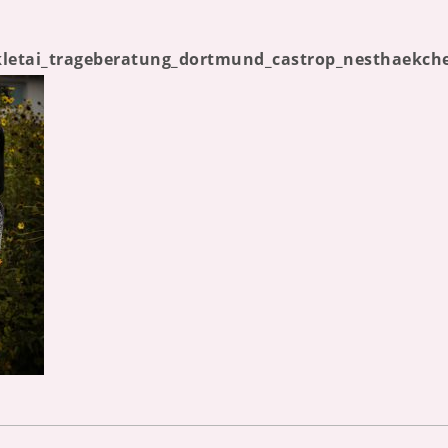
letai_trageberatung_dortmund_castrop_nesthaekchen