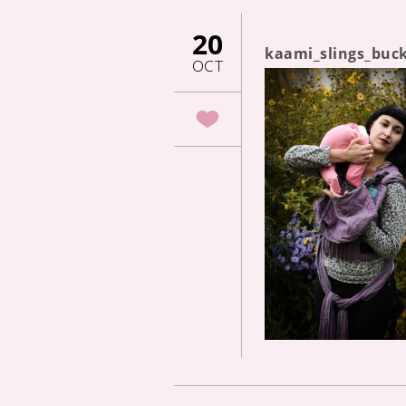
20
kaami_slings_buck
OCT