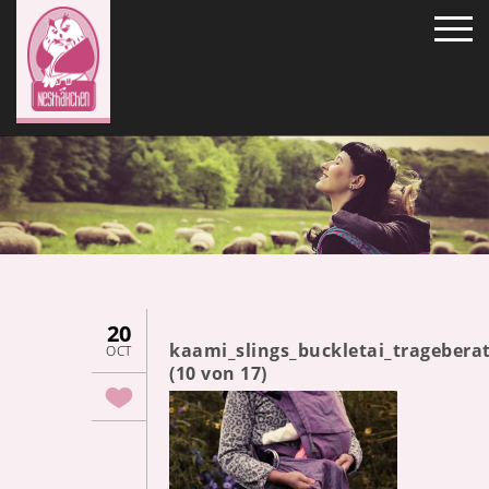
20
kaami_slings_buckletai_trageber
OCT
(10 von 17)