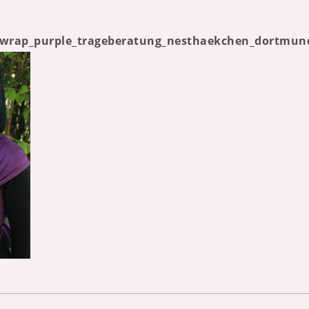
ywrap_purple_trageberatung_nesthaekchen_dortmund