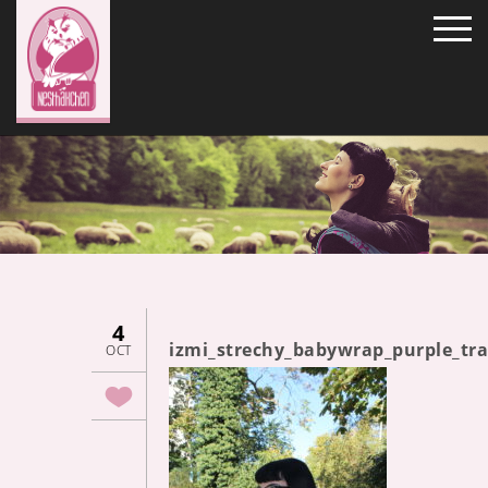
4
izmi_strechy_babywrap_purple_tr
OCT