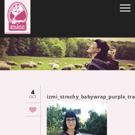
4
izmi_strechy_babywrap_purple_tr
OCT