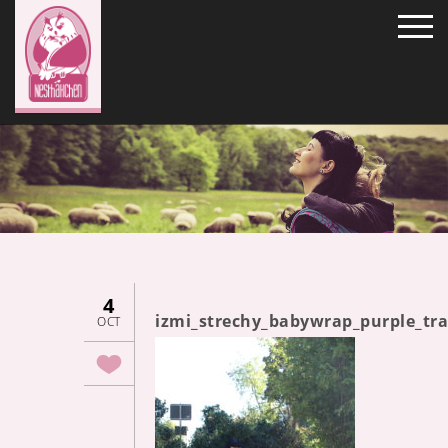
4
izmi_strechy_babywrap_purple_tr
OCT