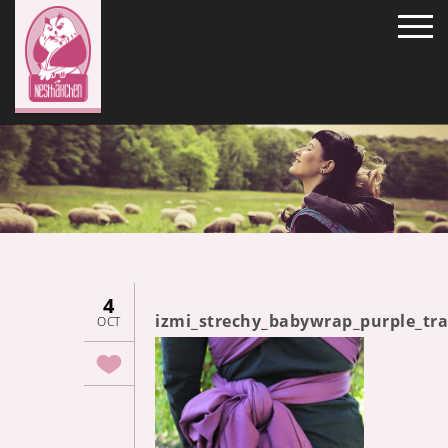
4
izmi_strechy_babywrap_purple_tr
OCT