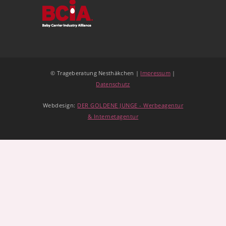
© Trageberatung Nesthäkchen |
Impressum
|
Datenschutz
Webdesign:
DER GOLDENE JUNGE - Werbeagentur
& Internetagentur