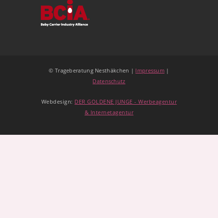
© Trageberatung Nesthäkchen |
Impressum
|
Datenschutz
Webdesign:
DER GOLDENE JUNGE - Werbeagentur
& Internetagentur