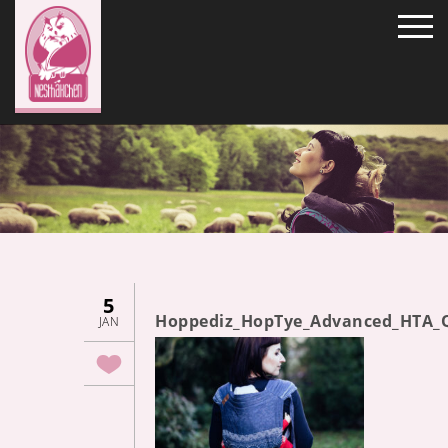
5
Hoppediz_HopTye_Advanced_HTA_
JAN