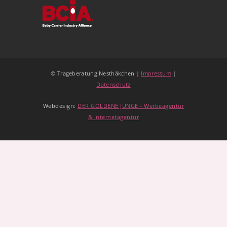
© Trageberatung Nesthäkchen |
Impressum
|
Datenschutz
Webdesign:
DER GOLDENE JUNGE - Werbeagentur
& Internetagentur