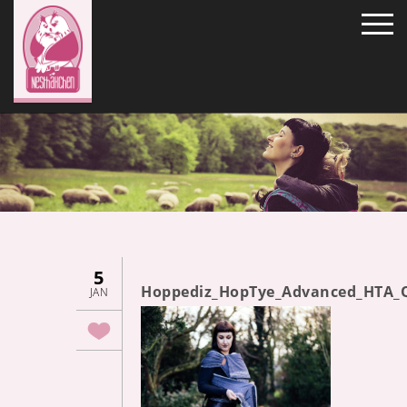
5
Hoppediz_HopTye_Advanced_HTA_
JAN