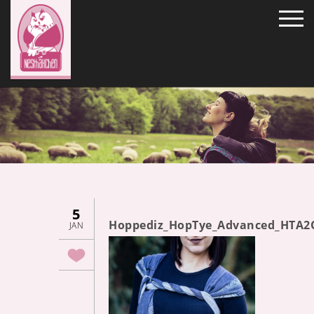
5
Hoppediz_HopTye_Advanced_HTA2
JAN