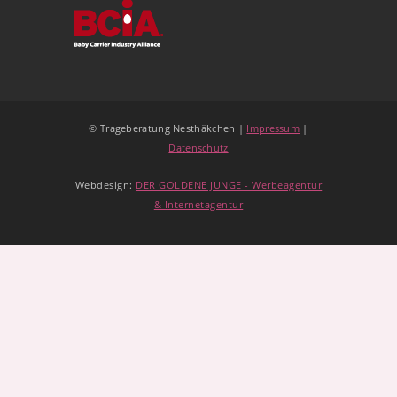
© Trageberatung Nesthäkchen |
Impressum
|
Datenschutz
Webdesign:
DER GOLDENE JUNGE - Werbeagentur
& Internetagentur