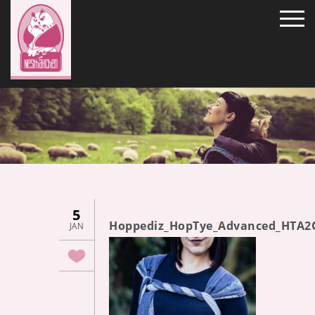
5
Hoppediz_HopTye_Advanced_HTA2
JAN