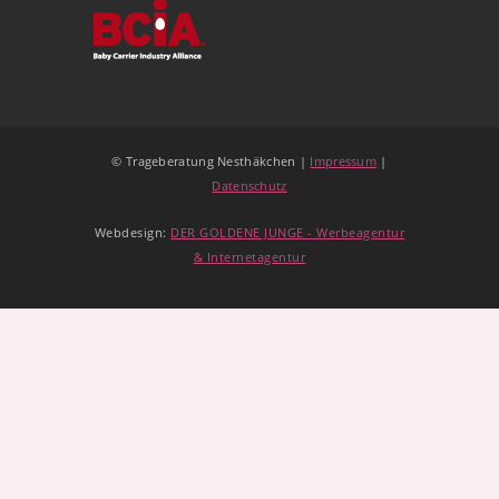
© Trageberatung Nesthäkchen |
Impressum
|
Datenschutz
Webdesign:
DER GOLDENE JUNGE - Werbeagentur
& Internetagentur