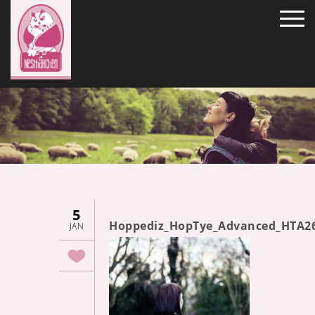
5
Hoppediz_HopTye_Advanced_HTA2
JAN